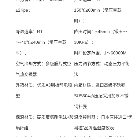
±2Kpa；
150℃≤60min（常压空载
时）；
降温速率：
RT
降压时间：
≤45min（常压～
～-40℃≤40min（常压空载
30KPa）；
时）；
时间设定范围：
1～60000M
空气冷却方式：
多级膜片式空
压力调节方式：
动态压力平衡
气热交换器
法
外箱材质：
优质A3钢板静电喷
内箱材质：
进口高级不锈钢
塑
SUS304承压层采用加厚不锈
钢补强
保温材质：
硬质聚氨酯泡沫+玻
温度控制器 ：
日本原装进口“优
璃纤维
易控”品牌温湿度仪表