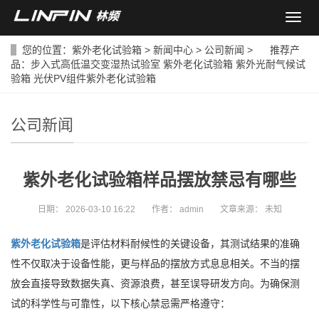
导
航
菜
您的位置：
紫外老化试验箱
>
新闻中心
>
公司新闻
> 推荐产
单
品：
步入式高低温交变湿热试验室
紫外老化试验箱
紫外光耐气候试
验箱
光伏PV组件紫外老化试验箱
公司新闻
紫外老化试验箱样品摆放禁忌有哪些
日期：
2026-03-10 16:22
作者：
admin
文章来源：
未知
紫外老化试验箱
是评估材料耐候性的关键设备，其测试结果的准确
性不仅取决于设备性能，更与样品的摆放方式息息相关。不当的摆
放会直接导致数据失真、资源浪费，甚至误导研发方向。为确保测
试的科学性与可靠性，以下核心禁忌需严格遵守：