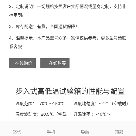
2、定制说明：一切规格按照客户实际情况或量身定制，支持非
标定制。
3、库存配送：有货，全国送货保障！
4、温馨提示：本产品型号众多，案例仅供参考，更多型号请联
系客服！
在线询价
在线购买
步入式高低温试验箱的性能与配置
温度范围：
-70℃～150℃
温度均匀度：
≤2℃ （空载时）
温度波动度：
±0.5℃（空载
升温速率 ：
-40℃～
时）
100℃≤90min
咨询
手机
导航
顶部
降温速率：
100℃
外箱材质：
优质A3钢板静电喷