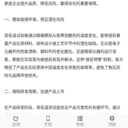
更是企业提升品质、降低风险、赢得信任的重要保障。
一、模拟极限环境，预见潜在风险
高低温试验箱通过精确模拟从极寒到酷热的温度变化，能够提前暴
露产品在原材料、结构设计或工艺环节中的潜在缺陷。无论是电子
元器件的性能漂移、塑料件的老化脆化，还是精密仪器的运行误
差，都能在实验室内被提前发现并解决。这种“提前预警”机制，极大
降低了产品在实际使用中因温度变化导致的故障率，避免了售后风
险与品牌声誉损失。
二、缩短研发周期，加速产品上市
在产品研发阶段，高低温测试是验证产品可靠性的关键环节。通过
系统化的温度循环、恒温恒湿等测试，研发团队可以快速获取数
据，优化设计方案，减少反复试错的成本与时间。高效的测试流程
咨询
手机
导航
顶部