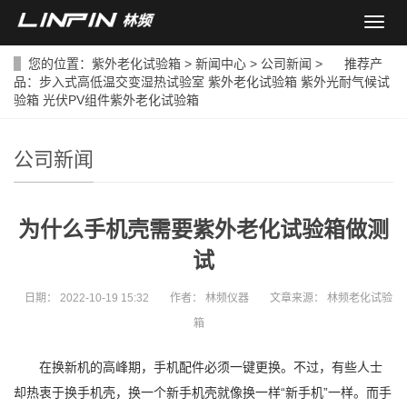
导
航
菜
您的位置：
紫外老化试验箱
>
新闻中心
>
公司新闻
> 推荐产
单
品：
步入式高低温交变湿热试验室
紫外老化试验箱
紫外光耐气候试
验箱
光伏PV组件紫外老化试验箱
公司新闻
为什么手机壳需要紫外老化试验箱做测
试
日期：
2022-10-19 15:32
作者：
林频仪器
文章来源：
林频老化试验
箱
在换新机的高峰期，手机配件必须一键更换。不过，有些人士
却热衷于换手机壳，换一个新手机壳就像换一样“新手机”一样。而手