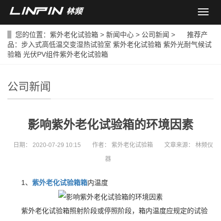
导
航
菜
您的位置：
紫外老化试验箱
>
新闻中心
>
公司新闻
> 推荐产
单
品：
步入式高低温交变湿热试验室
紫外老化试验箱
紫外光耐气候试
验箱
光伏PV组件紫外老化试验箱
公司新闻
影响紫外老化试验箱的环境因素
日期：
2020-07-29 10:15
作者：
紫外老化试验箱
文章来源：
林频仪
器
1、
紫外老化试验箱箱
内温度
紫外老化试验箱照射阶段或停照阶段，箱内温度应规定的试验