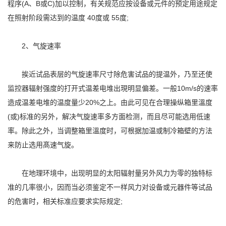
程序(A、B或C)加以控制，有关规范应按设备或元件的预定用途规定
在照射阶段需达到的温度 40度或 55度;
2、气旋速率
挨近试品表层的气旋速率尺寸除危害试品的提温外，乃至还使
监控器辐射强度的打开式温差电堆出現明显偏差。一般10m/s的速率
造成温差电堆的温度量少20%之上。由此可见在合理操纵箱里溫度
(或)标准的另外，解决气旋速率多方面检测，而且尽可能选用低速
率。除此之外，当调整箱里溫度时，可根据加温或制冷箱壁的方法
来防止选用髙速气旋。
在地理环境中，出现明显的太阳辐射量另外风力为零的独特标
准的几率很小，因而当必须鉴定不一样风力对设备或元器件等试品
的危害时，相关标准应要求实际规定;