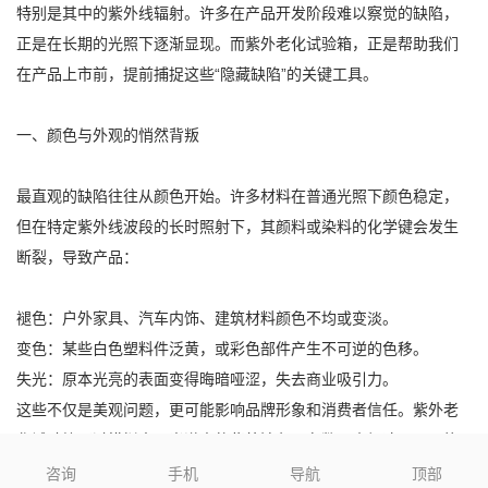
特别是其中的紫外线辐射。许多在产品开发阶段难以察觉的缺陷，
正是在长期的光照下逐渐显现。而紫外老化试验箱，正是帮助我们
在产品上市前，提前捕捉这些“隐藏缺陷”的关键工具。
一、颜色与外观的悄然背叛
最直观的缺陷往往从颜色开始。许多材料在普通光照下颜色稳定，
但在特定紫外线波段的长时照射下，其颜料或染料的化学键会发生
断裂，导致产品：
褪色：户外家具、汽车内饰、建筑材料颜色不均或变淡。
变色：某些白色塑料件泛黄，或彩色部件产生不可逆的色移。
失光：原本光亮的表面变得晦暗哑涩，失去商业吸引力。
这些不仅是美观问题，更可能影响品牌形象和消费者信任。紫外老
化试验箱通过模拟太阳光谱中的紫外波段，在数周内加速呈现可能
需数年自然暴露才会出现的颜色劣化，让研发人员有机会在量产前
咨询
手机
导航
顶部