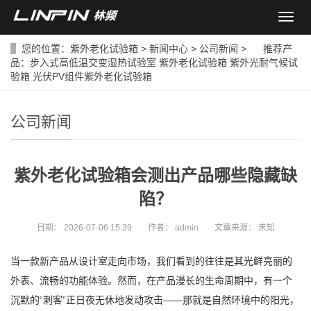
导
航
菜
您的位置：
紫外老化试验箱
>
新闻中心
>
公司新闻
> 推荐产
单
品：
步入式高低温交变湿热试验室
紫外老化试验箱
紫外光耐气候试
验箱
光伏PV组件紫外老化试验箱
公司新闻
紫外老化试验箱会测出产品哪些隐藏缺
陷？
日期：
2026-07-06 15:39
作者：
admin
文章来源：
未知
当一款新产品从设计室走向市场，我们看到的往往是其光鲜亮丽的
外表、流畅的功能体验。然而，在产品漫长的生命周期中，有一个
沉默的“刺客”正日夜无休地发动攻击——那就是自然环境中的阳光，