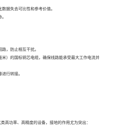
化数据失去可比性和参考价值。
命。
回路，防止相互干扰。
毫米）的国标铜芯电缆，确保线路能承受最大工作电流并
排进行转接。
这类高功率、高精度的设备，接地的作用尤为突出：