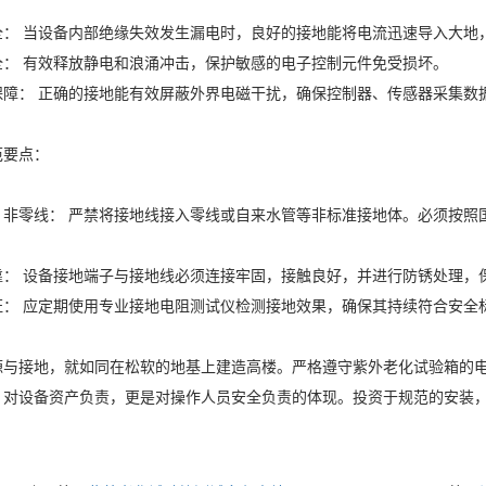
全： 当设备内部绝缘失效发生漏电时，良好的接地能将电流迅速导入大地
全： 有效释放静电和浪涌冲击，保护敏感的电子控制元件免受损坏。
保障： 正确的接地能有效屏蔽外界电磁干扰，确保控制器、传感器采集数
范要点：
，非零线： 严禁将接地线接入零线或自来水管等非标准接地体。必须按照
靠： 设备接地端子与接地线必须连接牢固，接触良好，并进行防锈处理，
证： 应定期使用专业接地电阻测试仪检测接地效果，确保其持续符合安全
源与接地，就如同在松软的地基上建造高楼。严格遵守紫外老化试验箱的
，对设备资产负责，更是对操作人员安全负责的体现。投资于规范的安装