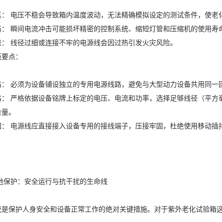
真： 电压不稳会导致箱内温度波动，无法精确模拟设定的测试条件，使老
伤： 瞬间电流冲击可能损坏精密的控制系统、缩短灯管和压缩机的使用寿
患： 线径过细或连接不牢的电源线会因过热引发火灾风险。
范要点：
路： 必须为设备铺设独立的专用电源线路，避免与大型动力设备共用同一
格： 严格依据设备铭牌上标定的电压、电流和功率，选择足够线径（平方
余量。
固： 电源线应直接接入设备专用的接线端子，压接牢固，杜绝使用移动插
接地保护：安全运行与抗干扰的生命线
统是保护人身安全和设备正常工作的绝对关键措施。对于紫外老化试验箱