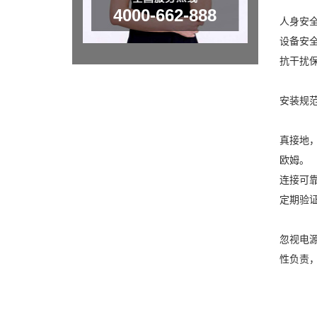
4000-662-888
人身安
设备安
抗干扰
安装规
真接地
欧姆。
连接可
定期验
忽视电
性负责