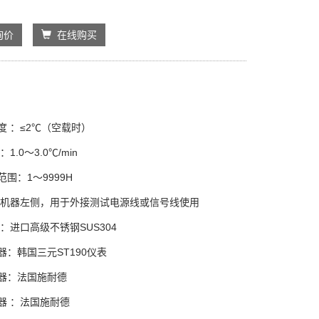
询价
在线购买
度 ：≤2℃（空载时）
1.0～3.0℃/min
围：1～9999H
：机器左侧，用于外接测试电源线或信号线使用
：进口高级不锈钢SUS304
器：韩国三元ST190仪表
器：法国施耐德
器 ：法国施耐德