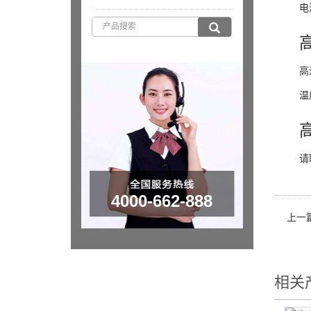
电
高
温
请
4000-662-888
上一
相关