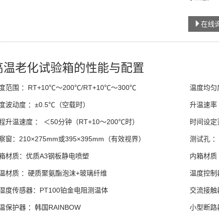
在线
高温老化试验箱的性能与配置
度范围 ：RT+10℃～200℃/RT+10℃～300℃
温度均匀
度波动度 ：±0.5℃（空载时）
升温速率 ：
程升温速度 ： ＜50分钟（RT+10～200℃时）
时间设定范
察窗：210×275mm或395×395mm（有效视界）
测试孔 
箱材质：优质A3钢板静电喷塑
内箱材质 
温材质 ：硬质聚氨酯泡沫+玻璃纤维
温度控制
湿度传感器：PT100铂金电阻测温体
交流接触
温保护器 ：韩国RAINBOW
小型断路