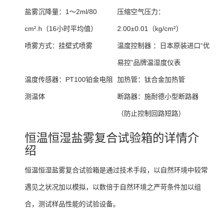
盐雾沉降量：
1～2ml/80
压缩空气压力：
cm².h（16小时平均值）
2.00±0.01（kg/cm²）
喷雾方式：
挂壁式喷雾
温度控制器 ：
日本原装进口“优
易控”品牌温湿度仪表
温度传感器：
PT100铂金电阻
加热管：
钛合金加热管
测温体
断路器：
施耐德小型断路器
（防止控制回路短路）
恒温恒湿盐雾复合试验箱的详情介
绍
恒温恒湿盐雾复合试验箱是通过技术手段，以自然环境中较常
遇见之状况加以模拟，以数倍于自然环境之严苛条件加以组
合，测试样品性能的试验设备。