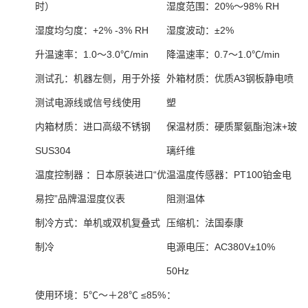
时）
湿度范围：
20%～98% RH
湿度均匀度：
+2% -3% RH
湿度波动：
±2%
升温速率：
1.0～3.0℃/min
降温速率：
0.7～1.0℃/min
测试孔：
机器左侧，用于外接
外箱材质：
优质A3钢板静电喷
测试电源线或信号线使用
塑
内箱材质：
进口高级不锈钢
保温材质：
硬质聚氨酯泡沫+玻
SUS304
璃纤维
温度控制器 ：
日本原装进口“优
温温度传感器：
PT100铂金电
易控”品牌温湿度仪表
阻测温体
制冷方式：
单机或双机复叠式
压缩机：
法国泰康
制冷
电源电压：
AC380V±10%
50Hz
使用环境：
5℃～＋28℃ ≤85%
：