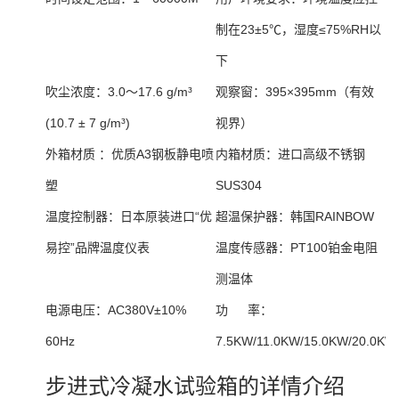
制在23±5℃，湿度≤75%RH以
下
吹尘浓度：
3.0～17.6 g/m³
观察窗：
395×395mm（有效
(10.7 ± 7 g/m³)
视界）
外箱材质 ：
优质A3钢板静电喷
内箱材质：
进口高级不锈钢
塑
SUS304
温度控制器：
日本原装进口“优
超温保护器：
韩国RAINBOW
易控”品牌温度仪表
温度传感器：
PT100铂金电阻
测温体
电源电压：
AC380V±10%
功 率：
60Hz
7.5KW/11.0KW/15.0KW/20.0KW
步进式冷凝水试验箱的详情介绍