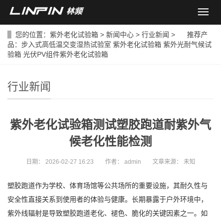
导
航
菜
您的位置：
紫外老化试验箱
>
新闻中心
>
行业新闻
> 推荐产
单
品：
步入式高低温交变湿热试验室
紫外老化试验箱
紫外光耐气候试
验箱
光伏PV组件紫外老化试验箱
行业新闻
紫外老化试验箱测试塑胶跑道耐紫外气
候老化性能检测
日期：
2026-02-27 16:23
作者：
admin
文章来源：
未知
塑胶跑道作为学校、体育场馆等公共场所的重要设施，其耐久性与
安全性直接关系到使用者的体验与健康。长期暴露于户外环境中，
紫外线辐射是导致塑胶跑道老化、褪色、脆化的关键因素之一。如