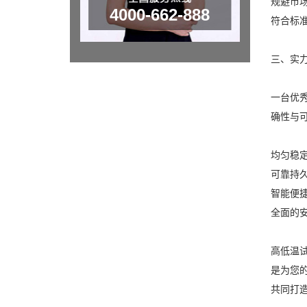
规避市
4000-662-888
符合标准
三、实
一台优
确性与
均匀稳
可靠持
智能便
全面的
高低温试
是为您
共同打