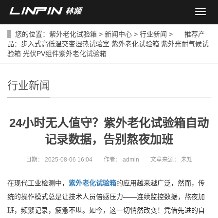
导
航
菜
您的位置：
紫外老化试验箱
>
新闻中心
>
行业新闻
> 推荐产
单
品：
步入式高低温交变湿热试验室
紫外老化试验箱
紫外光耐气候试
验箱
光伏PV组件紫外老化试验箱
行业新闻
24小时无人值守？紫外老化试验箱自动
记录数据，告别熬夜加班
日期：
2025-08-06 16:04
作者：
admin
文章来源：
未知
在现代工业检测中，
紫外老化试验箱
的应用越来越广泛，然而，传
统的操作模式总是让技术人员倍感压力——连续监控数据，熬夜加
班，频繁记录，疲惫不堪。如今，这一切悄然改变！凭借先进的自