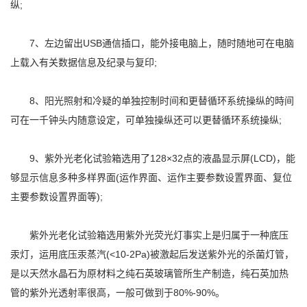
纵;
7、左边留出USB通信插口，能外接电脑上，随时随地可在电脑
上载入有关数据信息及纪录与复印;
8、阳光照射和冷疑的单独控制时间和更替循环系统操纵的時间
可在一千钟头内随意设定，可单独操纵还可以更替循环系统操纵;
9、紫外光老化试验箱选用了128×32点的液晶显示屏(LCD)，能
够显示信息多种多样界面(运作界面、运作主要参数设置界面、复位
主要参数设置界面等);
紫外光老化试验箱选用紫外光荧光灯事实上是归属于一种底压
汞灯，运用底压汞蒸汽(<10-2Pa)被激起后发送紫外光的杀菌灯管，
是以天然水晶石为原材料之纯石英玻璃管所生产制造，纯石英加热
管的紫外光透射率很高，一般可做到于80%-90%。