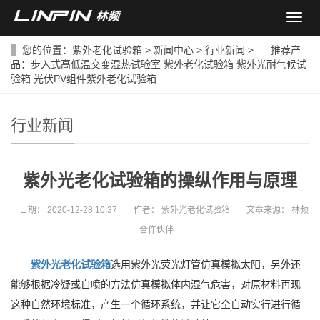
导
航
菜
您的位置：
紫外老化试验箱
>
新闻中心
>
行业新闻
> 推荐产
单
品：
步入式高低温交变湿热试验室
紫外老化试验箱
紫外光耐气候试
验箱
光伏PV组件紫外老化试验箱
行业新闻
紫外光老化试验箱的操纵作用与原理
日期：
2020-12-28 10:37
作者：
紫外光老化试验箱
文章来源：
林频
合作伙伴
紫外光老化试验箱
选用紫外光荧光灯管仿真模拟太阳，另外还
能够根据冷疑或自喷的方法仿真模拟体内湿气危害，对原材料再现
这种自然环境标准，产生一个循环系统，并让它全自动实行进行循