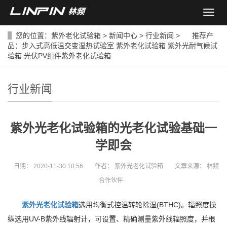
导
航
菜
您的位置：
紫外老化试验箱
>
新闻中心
>
行业新闻
> 推荐产
单
品：
步入式高低温交变湿热试验室
紫外老化试验箱
紫外光耐气候试
验箱
光伏PV组件紫外老化试验箱
行业新闻
紫外光老化试验箱的光老化试验基础一
学即会
日期：
2020-11-30 10:56
作者：
紫外光老化试验箱
文章来源：
林频
合作伙伴
紫外光老化试验箱
选用均衡式控温转轮除湿(BTHC)。辐照度操
纵选用UV-B紫外线辐射计，可设置、精确测量紫外线辐照度，并根