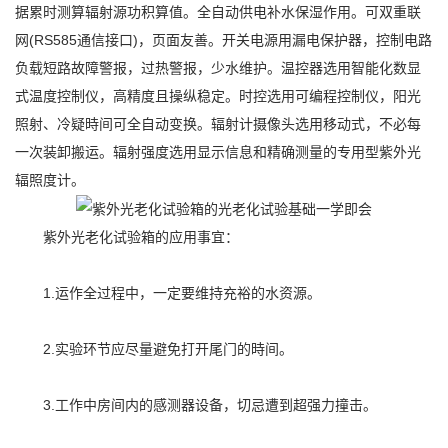
据累时测算辐射源功积算值。全自动供电补水保湿作用。可双重联
网(RS585通信接口)，页面友善。开关电源用漏电保护器，控制电路
负载短路故障警报，过热警报，少水维护。温控器选用智能化数显
式温度控制仪，高精度且操纵稳定。时控选用可编程控制仪，阳光
照射、冷疑時间可全自动变换。辐射计摄像头选用移动式，不必每
一次装卸搬运。辐射强度选用显示信息和精确测量的专用型紫外光
辐照度计。
紫外光老化试验箱的应用事宜：
1.运作全过程中，一定要维持充裕的水资源。
2.实验环节应尽量避免打开尾门的時间。
3.工作中房间内的感测器设备，切忌遭到超强力撞击。