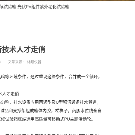
候试验箱
光伏PV组件紫外老化试验箱
新技术人才走俏
验
文章来源：
林频仪器
黑暗等环境条件，通过重现这些条件，合并成一个循环，
匀称，排水设备应用回涡型及U型积沉设备排水管道，
验试品和支撑架组成箱体内腔，梯样子，內胆水位线全自
候试验箱底端选用高质量可移动式PU主题活动轮。