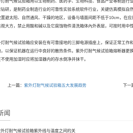
耐气候试验箱用以生物制药、医药学、生物科技、食品产业等制造行业
苦钻研，是制药业制造行业的可靠性实验系统软件行业，关键仿真模拟自
放置避太阳、自然通风、干躁的地区，设备与墙面间距不低于10cm，在
美观大方，禁止用酸和碱以及它腐蚀物件清洗箱体內外表层，可按时用中
耐气候试验箱应安装在有可靠接地的三脚电源插座上，保证正常工作和
物，以保证机器在运行中良好的散热条件。紫外灯耐气候试验箱熔断器更
在不使用加湿时应将加湿器内的存水倒净并抹干。
上一篇：
紫外灯耐气候试验箱五大发展趋势
下一
新闻
紫外灯耐气候试验箱紫外线与温度之间的关