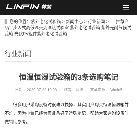
导
航
菜
您的位置：
紫外老化试验箱
>
新闻中心
>
行业新闻
> 推荐产
单
品：
步入式高低温交变湿热试验室
紫外老化试验箱
紫外光耐气候试
验箱
光伏PV组件紫外老化试验箱
行业新闻
恒温恒湿试验箱的3条选购笔记
日期：
2020-07-29 10:08
作者：
网络
文章来源：
Admin5
很多用户采购设备时很难以抉择，其实用户购买恒温恒湿箱并
不难，因为小编已经为您准备好了选购笔记，帮助大家选购设备时
做辅助参考。