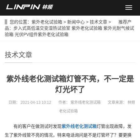
导
航
菜
您的位置：
紫外老化试验箱
>
新闻中心
>
技术文章
> 推荐产
单
品：
步入式高低温交变湿热试验室
紫外老化试验箱
紫外光耐气候试
验箱
光伏PV组件紫外老化试验箱
技术文章
紫外线老化测试箱灯管不亮，不一定是
灯光坏了
日期：
2021-04-13 10:12
作者：
紫外线老化测试箱
文章来源：
林频
老化试验箱
有的客户在做测试时发现
紫外线老化测试箱
灯管出现故障，发
生了紫外线管不亮的情况，特来电话询问是不是灯管坏了？要更换