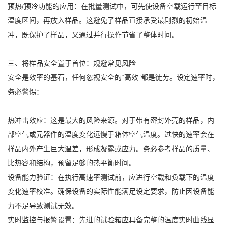
预热/预冷功能的应用：在批量测试中，可先使设备空载运行至目标
温度区间，再放入样品。这避免了样品直接承受最剧烈的初始温
冲，既保护了样品，又通过并行操作节省了整体时间。
三、将样品安全置于首位：规避常见风险
安全是效率的基石，任何忽视安全的“高效”都是徒劳。设定速率时，
务必警惕：
热冲击效应：这是最大的风险来源。对于带有密封外壳的样品，内
部空气或元器件的温度变化远慢于箱体空气温度。过快的速率会在
样品内外产生巨大温差，形成凝露或应力。务必参考样品的质量、
比热容和结构，预留足够的热平衡时间。
设备能力验证：在执行高速率测试前，应进行空载和负载下的温度
变化速率校准。确保设备的实际性能满足设定要求，防止因设备能
力不足导致测试无效。
实时监控与报警设置：先进的试验箱应具备完整的温度实时曲线显