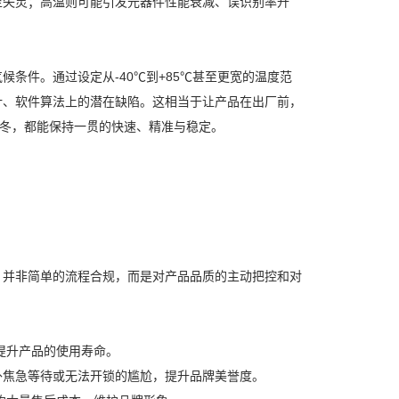
至失灵；高温则可能引发元器件性能衰减、误识别率升
条件。通过设定从-40℃到+85℃甚至更宽的温度范
计、软件算法上的潜在缺陷。这相当于让产品在出厂前，
秋冬，都能保持一贯的快速、精准与稳定。
，并非简单的流程合规，而是对产品品质的主动把控和对
提升产品的使用寿命。
外焦急等待或无法开锁的尴尬，提升品牌美誉度。