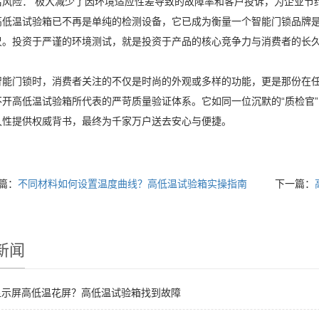
后风险： 极大减少了因环境适应性差导致的故障率和客户投诉，为企业节
高低温试验箱已不再是单纯的检测设备，它已成为衡量一个智能门锁品牌
尺。投资于严谨的环境测试，就是投资于产品的核心竞争力与消费者的长
智能门锁时，消费者关注的不仅是时尚的外观或多样的功能，更是那份在
不开高低温试验箱所代表的严苛质量验证体系。它如同一位沉默的“质检官
久性提供权威背书，最终为千家万户送去安心与便捷。
篇：
不同材料如何设置温度曲线？高低温试验箱实操指南
下一篇：
新闻
显示屏高低温花屏？高低温试验箱找到故障