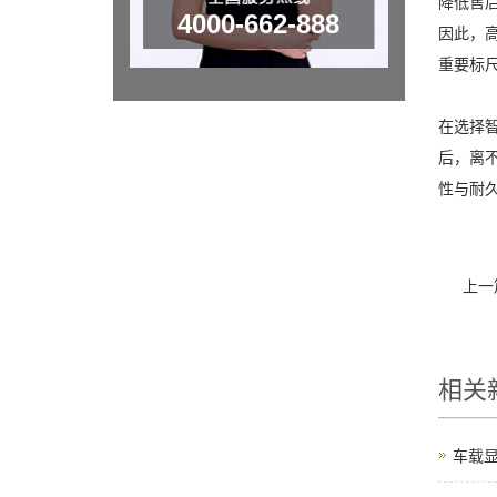
降低售
4000-662-888
因此，
重要标
在选择
后，离
性与耐
上一
相关
车载