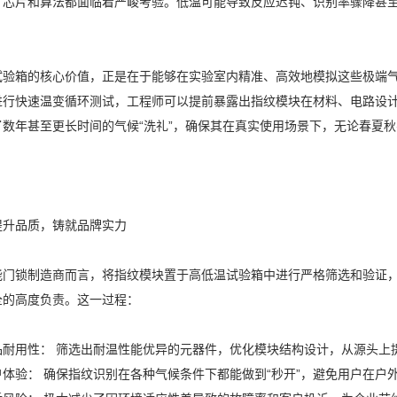
、芯片和算法都面临着严峻考验。低温可能导致反应迟钝、识别率骤降甚
验箱的核心价值，正是在于能够在实验室内精准、高效地模拟这些极端气候
进行快速温变循环测试，工程师可以提前暴露出指纹模块在材料、电路设
了数年甚至更长时间的气候“洗礼”，确保其在真实使用场景下，无论春夏
提升品质，铸就品牌实力
能门锁制造商而言，将指纹模块置于高低温试验箱中进行严格筛选和验证
全的高度负责。这一过程：
品耐用性： 筛选出耐温性能优异的元器件，优化模块结构设计，从源头上
户体验： 确保指纹识别在各种气候条件下都能做到“秒开”，避免用户在户