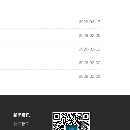
2026-03-17
2026-02-28
2026-02-12
2026-02-02
2026-01-29
新闻资讯
公司新闻