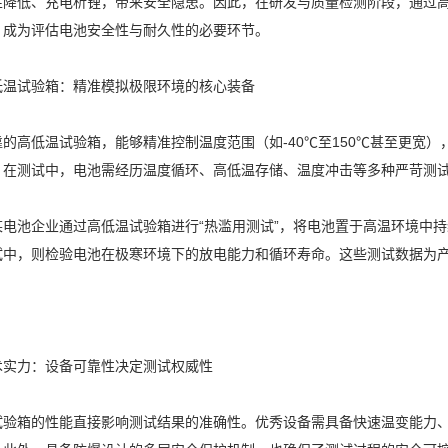
性降低、充电析锂，带来安全隐患。因此，在研发与质量检测阶段，通过
，成为评估电池安全性与耐久性的必要环节。
低温试验箱：精准模拟极限环境的核心装备
靠的高低温试验箱，能够精准控制温度范围（如-40℃至150℃甚至更宽
。在测试中，电池需经历温度循环、高低温存储、温度冲击等多种严苛测
某电池企业通过高低温试验箱进行“热滥用测试”，将电池置于高温环境中
试中，则检验电池在极寒环境下的放电能力和循环寿命。这些测试数据为
术实力：设备可靠性决定测试权威性
试验箱的性能直接影响测试结果的准确性。优秀设备需具备快速温变能力