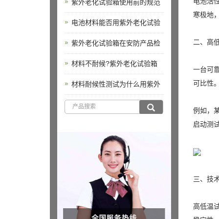
电池活
紫外老化试验箱使用前的规范
寒极地
电池材料能否用紫外老化试验
二、高
紫外老化试验箱在安防产品检
材料不耐候?紫外老化试验箱
一台可
可比性
材料耐候性测试为什么用紫外
例如，
启动测
三、技
高低温