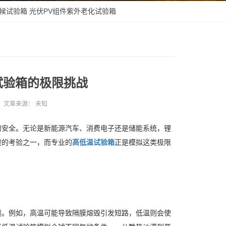
候试验箱
光伏PV组件紫外老化试验箱
试验箱的极限挑战
文章来源：
未知
的安全。无论是新能源汽车、消费电子还是储能系统，锂
峻的考验之一，而专业的
高低温试验箱
正是模拟这类极限
题。例如，高温可能导致隔膜熔毁引发短路，低温则会使