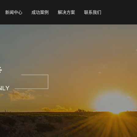
新闻中心
成功案例
解决方案
联系我们