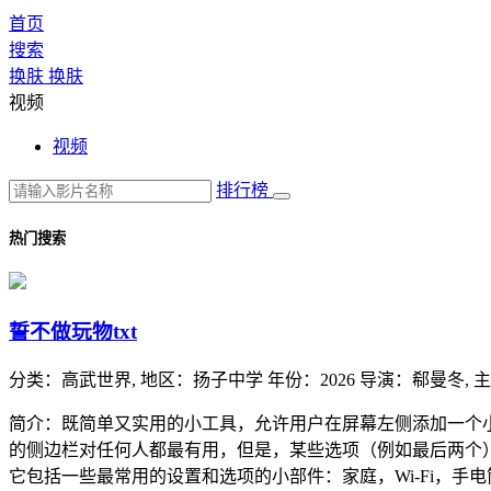
首页
搜索
换肤
换肤
视频
视频
排行榜
热门搜索
誓不做玩物txt
分类：
高武世界,
地区：
扬子中学
年份：
2026
导演：
郗曼冬,
主
简介：既简单又实用的小工具，允许用户在屏幕左侧添加一个
的侧边栏对任何人都最有用，但是，某些选项（例如最后两个）
它包括一些最常用的设置和选项的小部件：家庭，Wi-Fi，手