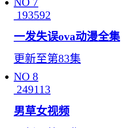
NO
7
193592
一发失误ova动漫全集
更新至第83集
NO
8
249113
男草女视频