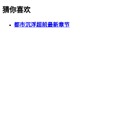
猜你喜欢
都市沉浮超前最新章节
更新至第69集
主天使兽
更新至第39集
女流氓慧静韩剧
更新至第25集
终极保镖2
更新至第31集
幽灵火花高清完整版免费观看