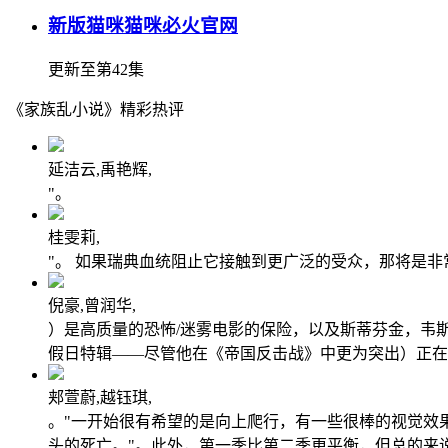
新版猫咪猫咪必火官网
更新至第42集
《家族乱小说》精彩热评
延洁云,禹艳辉,
"。
桂雯莉,
"。 如果瑞典血统阻止它接触到更广泛的受众，那将是非
倪豪,曾润华,
）是高质量的恐怖/迷雾电影的保险，以及斯蒂芬金，韦
假日特辑——尽管他在《帝国反击战》中更为突出）正在
郏萱蔚,越钰琪,
。"一开始很有希望的是向上爬行，有一些很棒的视觉效果
头的死亡。"。此外，第一季比第二季更平衡，但总的来