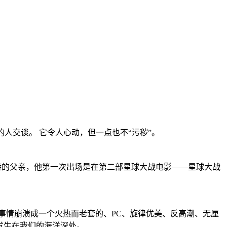
的人交谈。 它令人心动，但一点也不“污秽”。
费特的父亲，他第一次出场是在第二部星球大战电影——星球大战
个事情崩溃成一个火热而老套的、PC、旋律优美、反高潮、无厘
发生在我们的海洋深处。