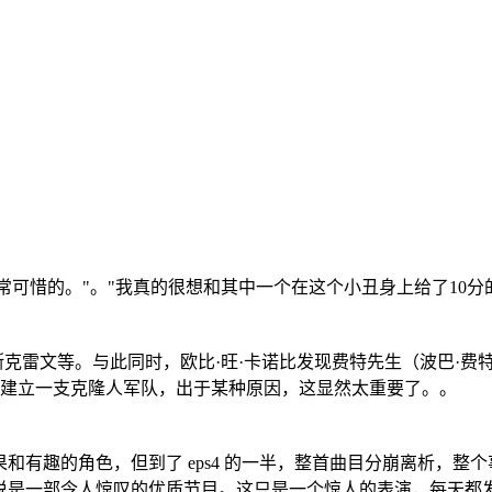
常可惜的。"。"我真的很想和其中一个在这个小丑身上给了10分
斯克雷文等。与此同时，欧比·旺·卡诺比发现费特先生（波巴·
建立一支克隆人军队，出于某种原因，这显然太重要了。。
和有趣的角色，但到了 eps4 的一半，整首曲目分崩离析，整
说是一部令人惊叹的优质节目。这只是一个惊人的表演，每天都