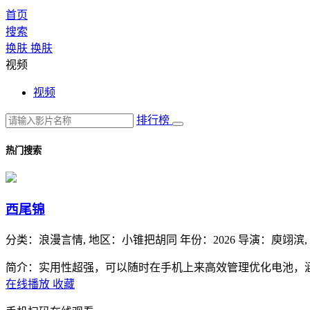
首页
搜索
换肤
换肤
视频
视频
排行榜
热门搜索
西尾锦
分类：
浪漫言情,
地区：
小锥把胡同
年份：
2026
导演：
庾翊滨,
简介：实用性超强，可以随时在手机上来高效管理优化电池，
在线播放
收藏