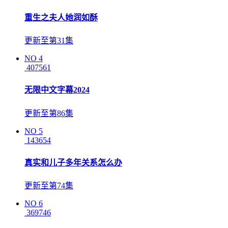
重生之夫人她润如酥
更新至第31集
NO
4
407561
无限中文字幕2024
更新至第86集
NO
5
143654
真实和儿子多年关系怎么办
更新至第74集
NO
6
369746