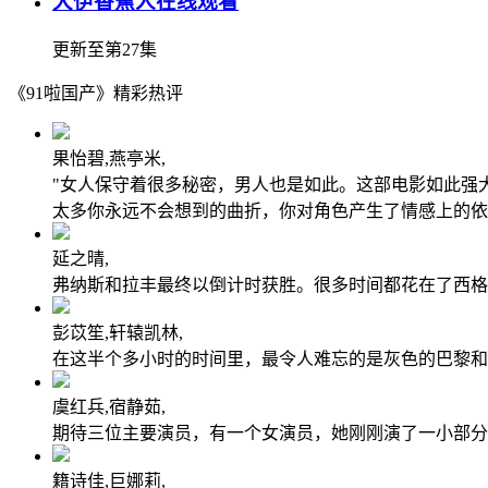
大伊香蕉人在线观看
更新至第27集
《91啦国产》精彩热评
果怡碧,燕亭米,
"女人保守着很多秘密，男人也是如此。这部电影如此强
太多你永远不会想到的曲折，你对角色产生了情感上的依
延之晴,
弗纳斯和拉丰最终以倒计时获胜。很多时间都花在了西格
彭苡笙,轩辕凯林,
在这半个多小时的时间里，最令人难忘的是灰色的巴黎和鲜红色
虞红兵,宿静茹,
期待三位主要演员，有一个女演员，她刚刚演了一小部分
籍诗佳,巨娜莉,