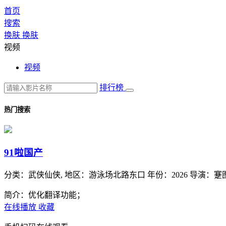
首页
搜索
换肤
换肤
视频
视频
排行榜
热门搜索
91啦国产
分类：
武侠仙侠,
地区：
游泳场北路东口
年份：
2026
导演：
蹇
简介：优化翻译功能；
在线播放
收藏