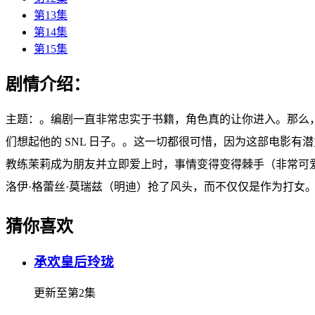
第13集
第14集
第15集
剧情介绍：
主题：。编剧一直非常忠实于书籍，角色真的让你进入。那么
们想起他的 SNL 日子。。这一切都很可惜，因为这部电影有潜
教练茉莉成为朋友并立即爱上时，事情变得变得棘手（非常可爱
洛伊·格蕾丝·莫瑞兹（明迪）抢了风头，而不仅仅是作为打女
猜你喜欢
承欢皇后玲珑
更新至第2集