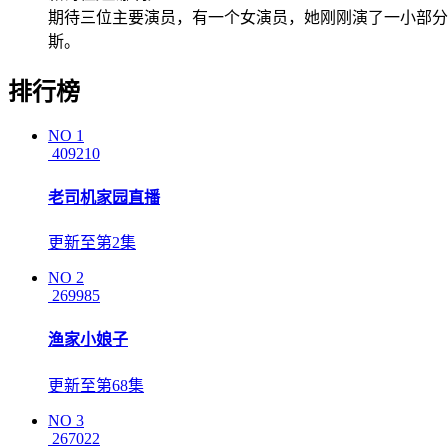
期待三位主要演员，有一个女演员，她刚刚演了一小部分
斯。
排行榜
NO
1
409210
老司机家园直播
更新至第2集
NO
2
269985
渔家小娘子
更新至第68集
NO
3
267022