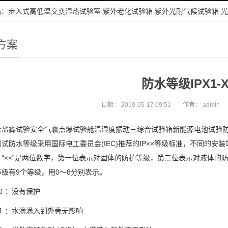
品：
步入式高低温交变湿热试验室
紫外老化试验箱
紫外光耐气候试验箱
光
方案
防水等级IPX1-X
日期：
2019-05-17 09:51
作者：
admin
雾试验安全气囊点爆试验舱温湿度振动三综合试验箱新能源电池试验防水等
试防水等级采用国际电工委员会(IEC)推荐的IP××等级标准，不同的
“××”是两位数字，第一位表示对固体的防护等级，第二位表示对液体的防
级有9个等级，用0～8分别表示。
 ：没有保护
1 ：水滴滴入到外壳无影响