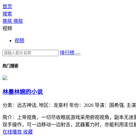
首页
搜索
换肤
换肤
视频
视频
排行榜
热门搜索
林墨林婉的小说
分类：
远古神话,
地区：
龙泉村
年份：
2026
导演：
国希强,
主演
简介：上帝视角，一切尽收眼底游戏采用俯视视角，副本无迷
双手操作，可一边移动一边射击，武器蓄力时，亦能利用走位
在线播放
收藏