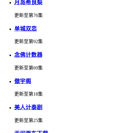
月岛希良梨
更新至第76集
单城双恋
更新至第92集
念佛计数器
更新至第69集
傲宇阁
更新至第18集
美人计泰剧
更新至第25集