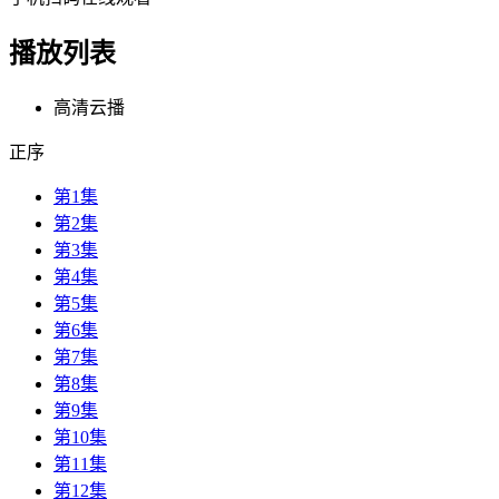
播放列表
高清云播
正序
第1集
第2集
第3集
第4集
第5集
第6集
第7集
第8集
第9集
第10集
第11集
第12集