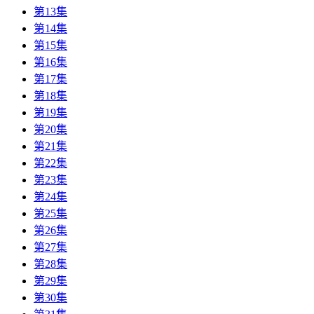
第13集
第14集
第15集
第16集
第17集
第18集
第19集
第20集
第21集
第22集
第23集
第24集
第25集
第26集
第27集
第28集
第29集
第30集