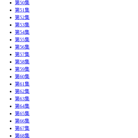
第50集
第51集
第52集
第53集
第54集
第55集
第56集
第57集
第58集
第59集
第60集
第61集
第62集
第63集
第64集
第65集
第66集
第67集
第68集